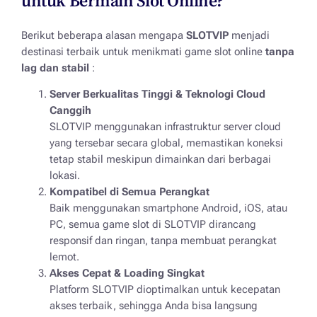
untuk Bermain Slot Online?
Berikut beberapa alasan mengapa
SLOTVIP
menjadi
destinasi terbaik untuk menikmati game slot online
tanpa
lag dan stabil
:
Server Berkualitas Tinggi & Teknologi Cloud
Canggih
SLOTVIP menggunakan infrastruktur server cloud
yang tersebar secara global, memastikan koneksi
tetap stabil meskipun dimainkan dari berbagai
lokasi.
Kompatibel di Semua Perangkat
Baik menggunakan smartphone Android, iOS, atau
PC, semua game slot di SLOTVIP dirancang
responsif dan ringan, tanpa membuat perangkat
lemot.
Akses Cepat & Loading Singkat
Platform SLOTVIP dioptimalkan untuk kecepatan
akses terbaik, sehingga Anda bisa langsung