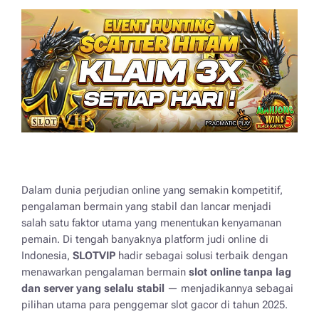
Dalam dunia perjudian online yang semakin kompetitif,
pengalaman bermain yang stabil dan lancar menjadi
salah satu faktor utama yang menentukan kenyamanan
pemain. Di tengah banyaknya platform judi online di
Indonesia,
SLOTVIP
hadir sebagai solusi terbaik dengan
menawarkan pengalaman bermain
slot online tanpa lag
dan server yang selalu stabil
— menjadikannya sebagai
pilihan utama para penggemar slot gacor di tahun 2025.