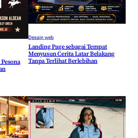
Desain web
Landing Page sebagai Tempat
Menyusun Cerita Latar Belakang
Tanpa Terlihat Berlebihan
: Pesona
an