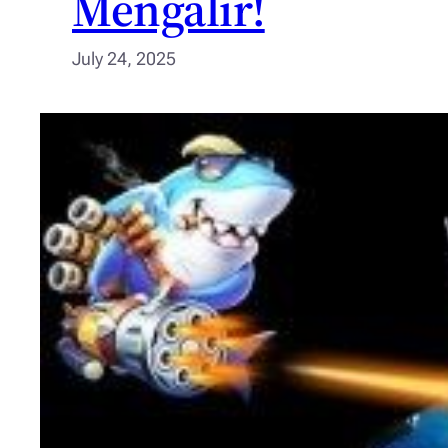
Mengalir!
July 24, 2025