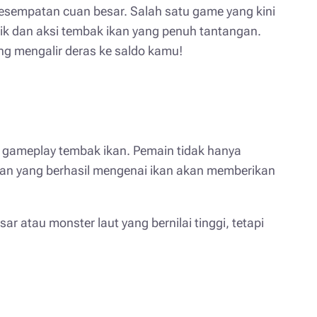
esempatan cuan besar. Salah satu game yang kini
ik dan aksi tembak ikan yang penuh tantangan.
ung mengalir deras ke saldo kamu!
n gameplay tembak ikan. Pemain tidak hanya
akan yang berhasil mengenai ikan akan memberikan
 atau monster laut yang bernilai tinggi, tetapi