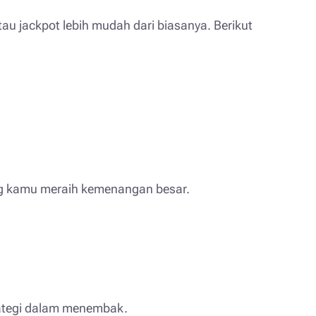
 jackpot lebih mudah dari biasanya. Berikut
ng kamu meraih kemenangan besar.
rategi dalam menembak.