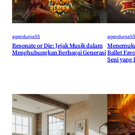
agendunia55
agendunia5
Resonate or Die: Jejak Musik dalam
Menemukan
Menghubungkan Berbagai Generasi
Ballet Fa
Seni yang 