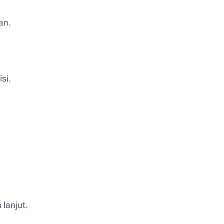
an.
si.
 lanjut.