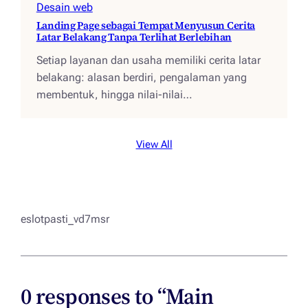
Desain web
Landing Page sebagai Tempat Menyusun Cerita
Latar Belakang Tanpa Terlihat Berlebihan
Setiap layanan dan usaha memiliki cerita latar
belakang: alasan berdiri, pengalaman yang
membentuk, hingga nilai-nilai…
View All
eslotpasti_vd7msr
0 responses to “Main