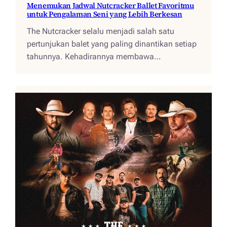
Menemukan Jadwal Nutcracker Ballet Favoritmu
untuk Pengalaman Seni yang Lebih Berkesan
The Nutcracker selalu menjadi salah satu
pertunjukan balet yang paling dinantikan setiap
tahunnya. Kehadirannya membawa…