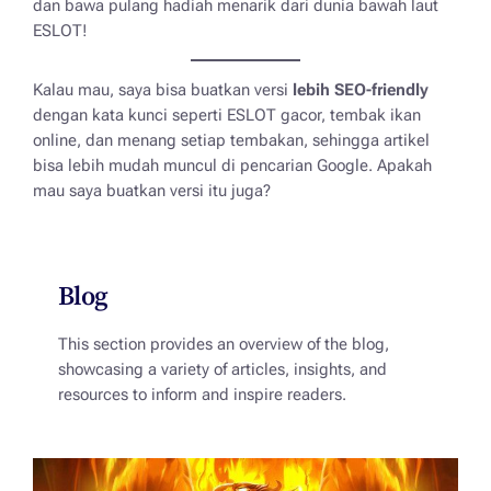
dan bawa pulang hadiah menarik dari dunia bawah laut
ESLOT!
Kalau mau, saya bisa buatkan versi
lebih SEO-friendly
dengan kata kunci seperti
ESLOT gacor, tembak ikan
online, dan menang setiap tembakan
, sehingga artikel
bisa lebih mudah muncul di pencarian Google. Apakah
mau saya buatkan versi itu juga?
Blog
This section provides an overview of the blog,
showcasing a variety of articles, insights, and
resources to inform and inspire readers.