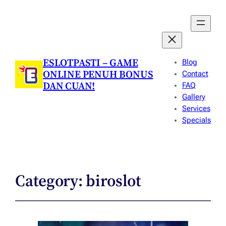
ESLOTPASTI – GAME
Blog
ONLINE PENUH BONUS
Contact
DAN CUAN!
FAQ
Gallery
Services
Specials
Category:
biroslot