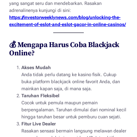
yang sangat seru dan mendebarkan. Rasakan
adrenalinenya kunjungi di sini:
https://investorweeklynews.com/blog/unlocking-the-
excitement-of-eslot-and-eslot-gacor-in-online-casinos/
💰
Mengapa Harus Coba Blackjack
Online?
Akses Mudah
Anda tidak perlu datang ke kasino fisik. Cukup
buka platform blackjack online favorit Anda, dan
mainkan kapan saja, di mana saja.
Taruhan Fleksibel
Cocok untuk pemula maupun pemain
berpengalaman. Taruhan dimulai dari nominal kecil
hingga taruhan besar untuk pemburu cuan sejati.
Fitur Live Dealer
Rasakan sensasi bermain langsung melawan dealer