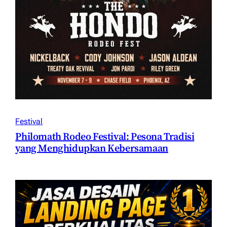
Festival
Philomath Rodeo Festival: Pesona Tradisi
yang Menghidupkan Kebersamaan