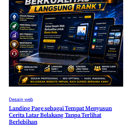
Desain web
Landing Page sebagai Tempat Menyusun
Cerita Latar Belakang Tanpa Terlihat
Berlebihan