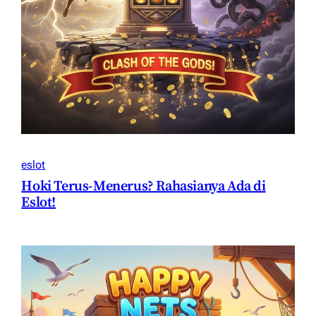
eslot
Hoki Terus-Menerus? Rahasianya Ada di
Eslot!