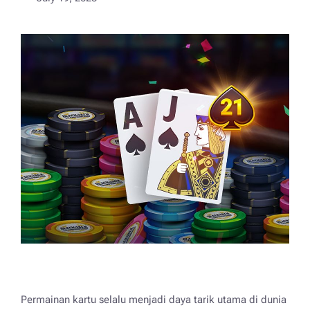
Permainan kartu selalu menjadi daya tarik utama di dunia