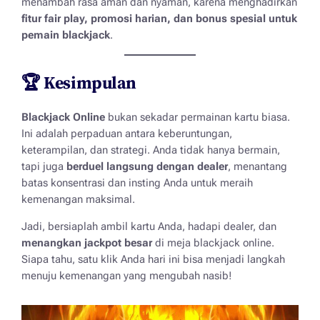
menambah rasa aman dan nyaman, karena menghadirkan
fitur fair play, promosi harian, dan bonus spesial untuk
pemain blackjack
.
🏆
Kesimpulan
Blackjack Online
bukan sekadar permainan kartu biasa.
Ini adalah perpaduan antara keberuntungan,
keterampilan, dan strategi. Anda tidak hanya bermain,
tapi juga
berduel langsung dengan dealer
, menantang
batas konsentrasi dan insting Anda untuk meraih
kemenangan maksimal.
Jadi, bersiaplah ambil kartu Anda, hadapi dealer, dan
menangkan jackpot besar
di meja blackjack online.
Siapa tahu, satu klik Anda hari ini bisa menjadi langkah
menuju kemenangan yang mengubah nasib!