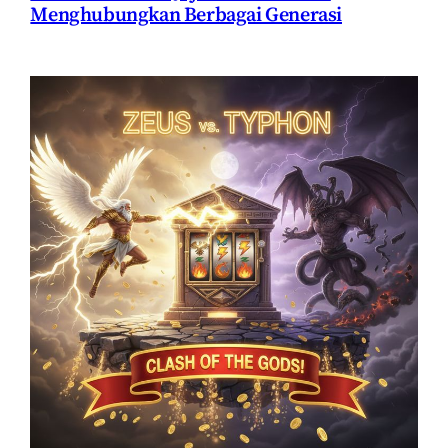
Menghubungkan Berbagai Generasi