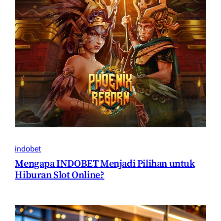
indobet
Mengapa INDOBET Menjadi Pilihan untuk
Hiburan Slot Online?