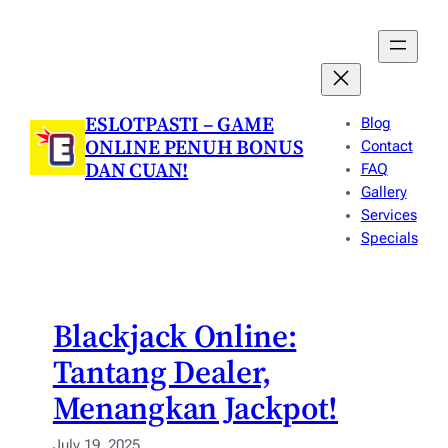
Skip
to
content
ESLOTPASTI – GAME
Blog
ONLINE PENUH BONUS
Contact
DAN CUAN!
FAQ
Gallery
Services
Specials
Blackjack Online:
Tantang Dealer,
Menangkan Jackpot!
July 19, 2025