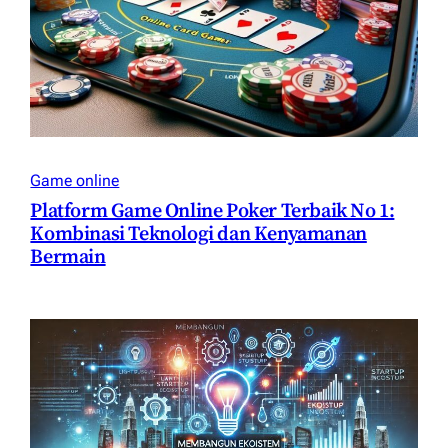
Game online
Platform Game Online Poker Terbaik No 1:
Kombinasi Teknologi dan Kenyamanan
Bermain