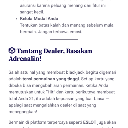
asuransi karena peluang menang dari fitur ini
sangat kecil.
Kelola Modal Anda
Tentukan batas kalah dan menang sebelum mulai
bermain. Jangan terbawa emosi.
🎲
Tantang Dealer, Rasakan
Adrenalin!
Salah satu hal yang membuat blackjack begitu digemari
adalah
tensi permainan yang tinggi
. Setiap kartu yang
dibuka bisa mengubah arah permainan. Ketika Anda
memutuskan untuk “Hit” dan kartu berikutnya membuat
total Anda 21, itu adalah kepuasan yang luar biasa —
apalagi saat mengalahkan dealer di saat yang
menegangkan!
Bermain di platform terpercaya seperti
ESLOT
juga akan