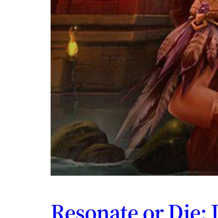
Resonate or Die