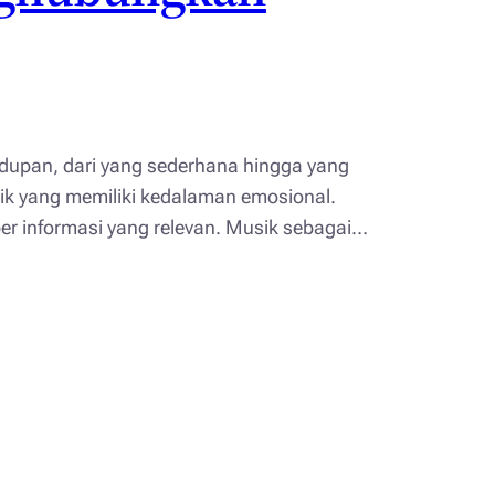
idupan, dari yang sederhana hingga yang
 yang memiliki kedalaman emosional.
r informasi yang relevan. Musik sebagai…