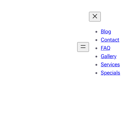
Blog
Contact
FAQ
Gallery
Services
Specials