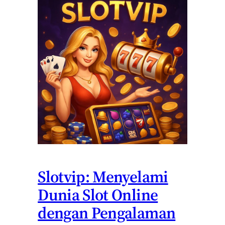
Slotvip: Menyelami
Dunia Slot Online
dengan Pengalaman