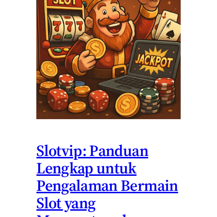
Slotvip: Panduan
Lengkap untuk
Pengalaman Bermain
Slot yang