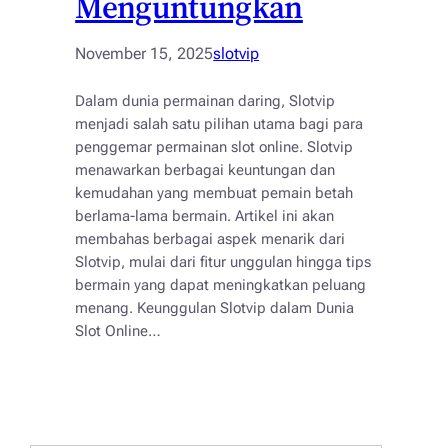
Menguntungkan
November 15, 2025
slotvip
Dalam dunia permainan daring, Slotvip
menjadi salah satu pilihan utama bagi para
penggemar permainan slot online. Slotvip
menawarkan berbagai keuntungan dan
kemudahan yang membuat pemain betah
berlama-lama bermain. Artikel ini akan
membahas berbagai aspek menarik dari
Slotvip, mulai dari fitur unggulan hingga tips
bermain yang dapat meningkatkan peluang
menang. Keunggulan Slotvip dalam Dunia
Slot Online…